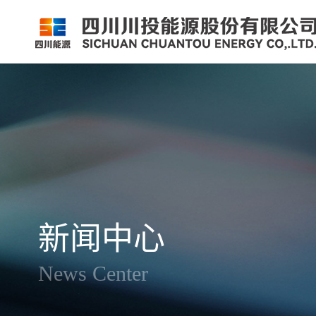
亚星游戏·[官网]-www.yaxin2
公司简介
公司新闻
公司资料
党群工作
组织架构
企业动态
股票信息
纪检监察
领导团队
公示公告
最新公告
企业荣誉
新闻中心
News Center