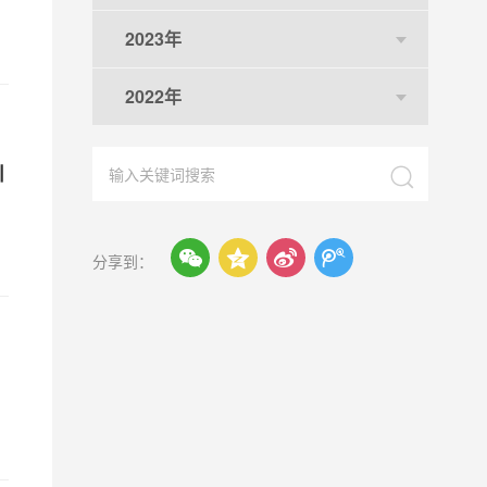
2023年
2022年
川





分享到：