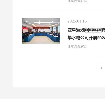
亚星游戏官网
2025.01.15
亚星游戏
攀水电公司开展20
亚星游戏官网
<