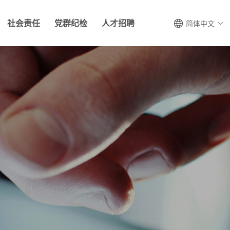
社会责任
党群纪检
人才招聘
简体中文