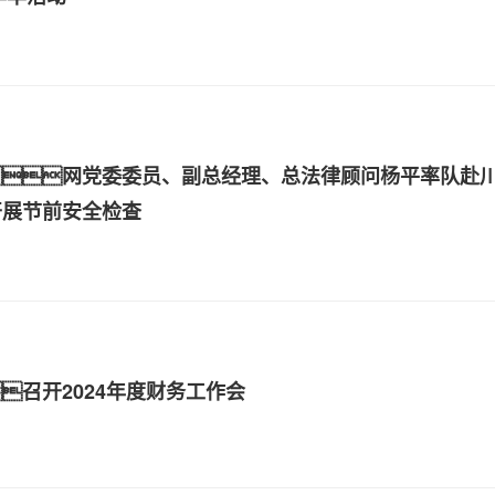
网党委委员、副总经理、总法律顾问杨平率队赴
开展节前安全检查
召开2024年度财务工作会