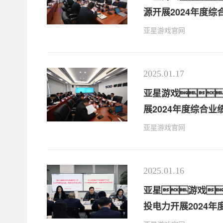
源开展2024年度综
亚星游戏官网
2025.01.17
亚星游戏
展2024年度综合业
亚星游戏官网
2025.01.16
亚星游戏
投电力开展2024