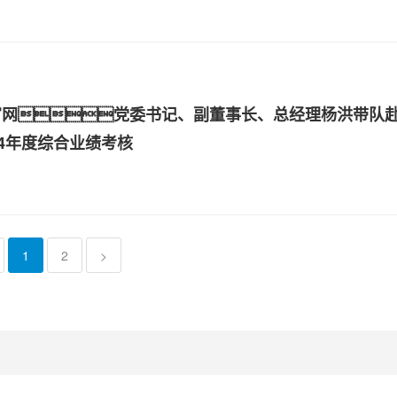
官网党委书记、副董事长、总经理杨洪带队
24年度综合业绩考核
1
2
>