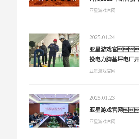
亚星游戏官网
2025.01.24
亚星游戏官
投电力脚基坪电厂
亚星游戏官网
2025.01.23
亚星游戏官网
亚星游戏官网